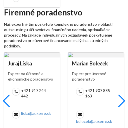
Firemné poradenstvo
Náš expertný tím poskytuje komplexné poradenstvo v oblasti
outsoursingu účtovníctva, finančného riadenia, optimalizácie
procesov. Na základe individuálnych požiadaviek poskytujeme
poradenstvo pre úverové financovanie malých a stredných
podnikov.
Juraj Líška
Marian Boleček
Expert na účtovné a
Expert pre úverové
ekonomické poradenstvo
poradenstvo
+421 917 244
+421 907 885
442
163
liska@auxerre.sk
bolecek@auxerre.sk