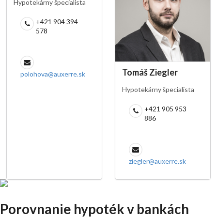
Hypotekárny špecialista
+421 904 394
578
Tomáš Ziegler
polohova@auxerre.sk
Hypotekárny špecialista
+421 905 953
886
ziegler@auxerre.sk
Porovnanie hypoték v bankách