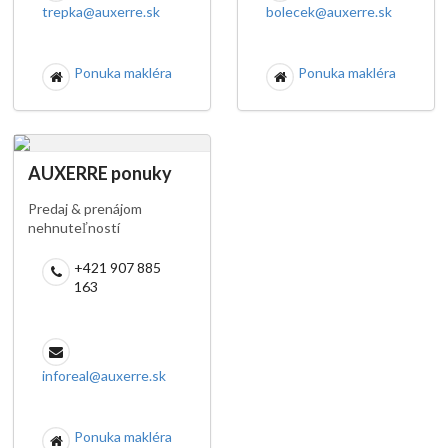
trepka@auxerre.sk
bolecek@auxerre.sk
Ponuka makléra
Ponuka makléra
AUXERRE ponuky
Predaj & prenájom
nehnuteľností
+421 907 885
163
inforeal@auxerre.sk
Ponuka makléra