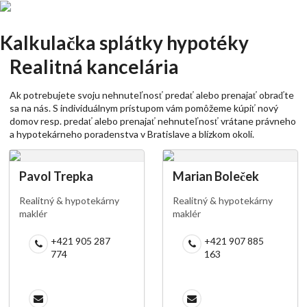
Kalkulačka splátky hypotéky
Realitná kancelária
Ak potrebujete svoju nehnuteľnosť predať alebo prenajať obraďte
sa na nás. S individuálnym prístupom vám pomôžeme kúpiť nový
domov resp. predať alebo prenajať nehnuteľnosť vrátane právneho
a hypotekárneho poradenstva v Bratislave a blízkom okolí.
Pavol Trepka
Marian Boleček
Realitný & hypotekárny
Realitný & hypotekárny
maklér
maklér
+421 905 287
+421 907 885
774
163